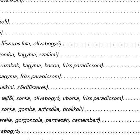
oli)
)
fűszeres feta, olivabogyó)
gomba, hagyma, szalámi)
eruzabab, hagyma, bacon, friss paradicsom)
hagyma, friss paradicsom)
kkini, zöldfűszerek)
ejföl, sonka, olivabogyó, uborka, friss paradicsom)
 sonka, gomba, articsóka, brokkoli)
rella, gorgonzola, parmezán, camembert)
ivabogyó)