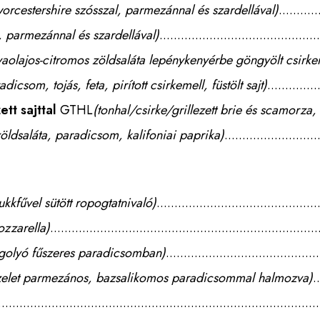
orcestershire szósszal, parmezánnal és szardellával)
, parmezánnal és szardellával)
vaolajos-citromos zöldsaláta lepénykenyérbe göngyölt csirke
dicsom, tojás, feta, pirított csirkemell, füstölt sajt)
ett sajttal
GTHL
(tonhal/csirke/grillezett brie és scamorza, 
zöldsaláta, paradicsom, kalifoniai paprika)
ukkfűvel sütött ropogtatnivaló)
zzarella)
to golyó fűszeres paradicsomban)
rszelet parmezános, bazsalikomos paradicsommal halmozva)