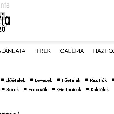
AJÁNLATA
HÍREK
GALÉRIA
HÁZHO
Előételek
Levesek
Főételek
Risottók
Sörök
Fröccsök
Gin-tonicok
Koktélok
azsalikom)