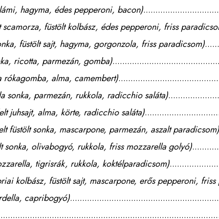
alámi, hagyma, édes pepperoni, bacon)
t scamorza, füstölt kolbász, édes pepperoni, friss paradics
sonka, füstölt sajt, hagyma, gorgonzola, friss paradicsom)
onka, ricotta, parmezán, gomba)
ga rókagomba, alma, camembert)
a sonka, parmezán, rukkola, radicchio saláta)
t juhsajt, alma, körte, radicchio saláta)
elt füstölt sonka, mascarpone, parmezán, aszalt paradicsom
lt sonka, olivabogyó, rukkola, friss mozzarella golyó)
zarella, tigrisrák, rukkola, koktélparadicsom)
iai kolbász, füstölt sajt, mascarpone, erős pepperoni, fris
rdella, capribogyó)