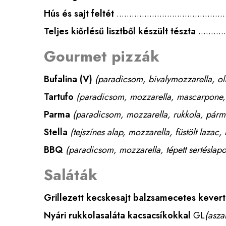
Hús és sajt feltét
Teljes kiőrlésű lisztből készült tészta
Gourmet pizzák
Bufalina
(V)
(paradicsom, bivalymozzarella, oli
Tartufo
(paradicsom, mozzarella, mascarpone,
Parma
(paradicsom, mozzarella, rukkola, párma
Stella
(tejszínes alap, mozzarella, füstölt laza
BBQ
(paradicsom, mozzarella, tépett sertéslapo
Saláták
Grillezett kecskesajt balzsamecetes kevert
Nyári rukkolasaláta kacsacsíkokkal
GL
(asza