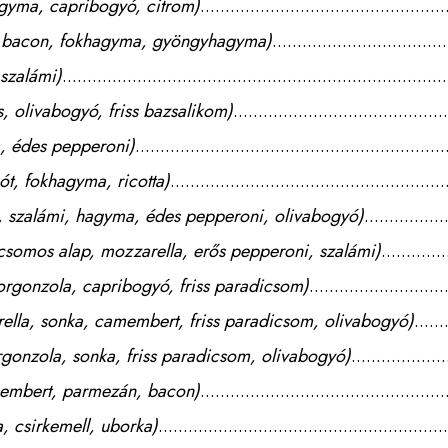
agyma, capribogyó, citrom)
, bacon, fokhagyma, gyöngyhagyma)
szalámi)
, olivabogyó, friss bazsalikom)
, édes pepperoni)
t, fokhagyma, ricotta)
, szalámi, hagyma, édes pepperoni, olivabogyó)
icsomos alap, mozzarella, erős pepperoni, szalámi)
gorgonzola, capribogyó, friss paradicsom)
ella, sonka, camembert, friss paradicsom, olivabogyó)
gonzola, sonka, friss paradicsom, olivabogyó)
membert, parmezán, bacon)
, csirkemell, uborka)