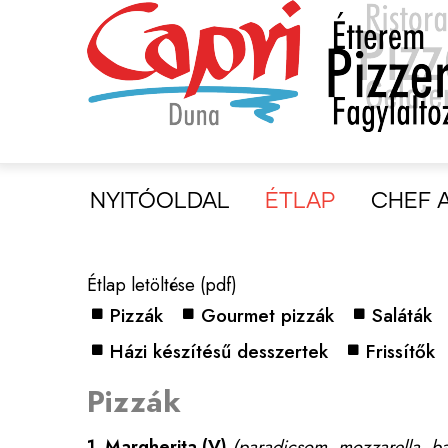
Ugrás
a
tartalomra
Menü
Duna
NYITÓOLDAL
ÉTLAP
CHEF 
Étlap letöltése (pdf)
Pizzák
Gourmet pizzák
Saláták
Házi készítésű desszertek
Frissítők
Pizzák
1.
Margherita
(V)
(paradicsom, mozzarella, b