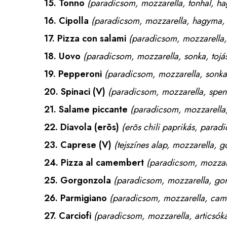
15.
Tonno
(paradicsom, mozzarella, tonhal, h
16.
Cipolla
(paradicsom, mozzarella, hagyma
17.
Pizza con salami
(paradicsom, mozzarella,
18.
Uovo
(paradicsom, mozzarella, sonka, tojás
19.
Pepperoni
(paradicsom, mozzarella, sonka
20.
Spinaci
(V)
(paradicsom, mozzarella, spenó
21.
Salame piccante
(paradicsom, mozzarella
22.
Diavola (erõs)
(erõs chili paprikás, parad
23.
Caprese
(V)
(tejszínes alap, mozzarella, 
24.
Pizza al camembert
(paradicsom, mozzar
25.
Gorgonzola
(paradicsom, mozzarella, gor
26.
Parmigiano
(paradicsom, mozzarella, ca
27.
Carciofi
(paradicsom, mozzarella, articsóka