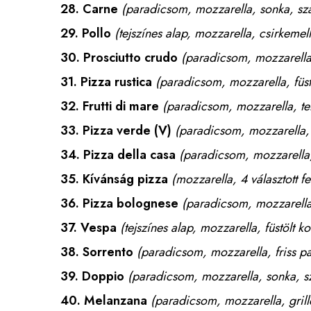
28.
Carne
(paradicsom, mozzarella, sonka, sza
29.
Pollo
(tejszínes alap, mozzarella, csirkemel
30.
Prosciutto crudo
(paradicsom, mozzarella, 
31.
Pizza rustica
(paradicsom, mozzarella, füstöl
32.
Frutti di mare
(paradicsom, mozzarella, t
33.
Pizza verde
(V)
(paradicsom, mozzarella, 
34.
Pizza della casa
(paradicsom, mozzarella,
35.
Kívánság pizza
(mozzarella, 4 választott fel
36.
Pizza bolognese
(paradicsom, mozzarella,
37.
Vespa
(tejszínes alap, mozzarella, füstölt ko
38.
Sorrento
(paradicsom, mozzarella, friss p
39.
Doppio
(paradicsom, mozzarella, sonka, s
40.
Melanzana
(paradicsom, mozzarella, grille