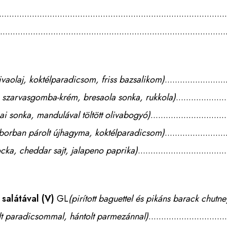
vaolaj, koktélparadicsom, friss bazsalikom)
 szarvasgomba-krém, bresaola sonka, rukkola)
i sonka, mandulával töltött olivabogyó)
c, borban párolt újhagyma, koktélparadicsom)
cka, cheddar sajt, jalapeno paprika)
 salátával
(V)
GL
(pirított baguettel és pikáns barack chutne
lt paradicsommal, hántolt parmezánnal)