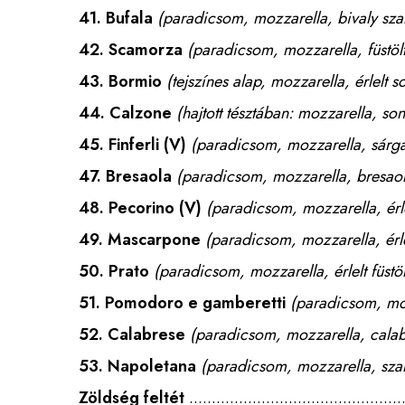
41.
Bufala
(paradicsom, mozzarella, bivaly sz
42.
Scamorza
(paradicsom, mozzarella, füstöl
43.
Bormio
(tejszínes alap, mozzarella, érlelt 
44.
Calzone
(hajtott tésztában: mozzarella, s
45.
Finferli
(V)
(paradicsom, mozzarella, sár
47.
Bresaola
(paradicsom, mozzarella, bresaol
48.
Pecorino
(V)
(paradicsom, mozzarella, érlel
49.
Mascarpone
(paradicsom, mozzarella, érl
50.
Prato
(paradicsom, mozzarella, érlelt füstö
51.
Pomodoro e gamberetti
(paradicsom, moz
52.
Calabrese
(paradicsom, mozzarella, calabr
53.
Napoletana
(paradicsom, mozzarella, sza
Zöldség feltét