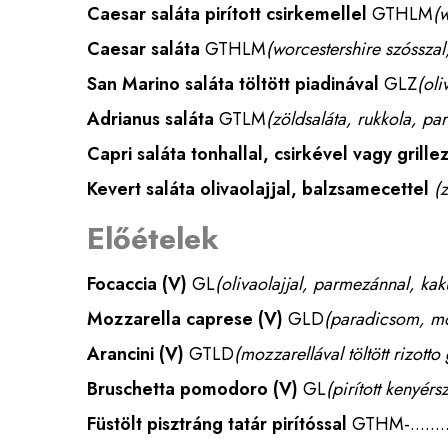
Caesar saláta pirított csirkemellel
GTHLM
(w
Caesar saláta
GTHLM
(worcestershire szósszal
San Marino saláta töltött piadinával
GLZ
(oli
Adrianus saláta
GTLM
(zöldsaláta, rukkola, para
Capri saláta tonhallal, csirkével vagy grillez
Kevert saláta olivaolajjal, balzsamecettel
(
Előételek
Focaccia
(V)
GL
(olivaolajjal, parmezánnal, kak
Mozzarella caprese
(V)
GLD
(paradicsom, mo
Arancini
(V)
GTLD
(mozzarellával töltött rizot
Bruschetta pomodoro
(V)
GL
(pirított kenyé
Füstölt pisztráng tatár pirítóssal
GTHM
-