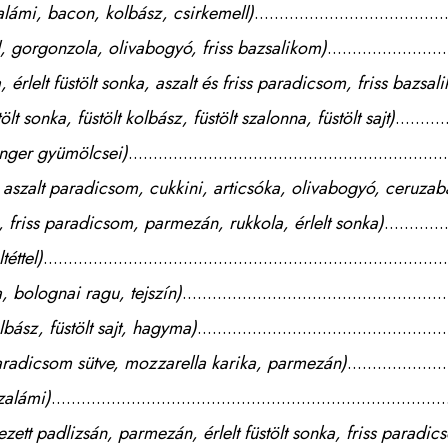
lámi, bacon, kolbász, csirkemell)
l, gorgonzola, olivabogyó, friss bazsalikom)
érlelt füstölt sonka, aszalt és friss paradicsom, friss bazsal
t sonka, füstölt kolbász, füstölt szalonna, füstölt sajt)
enger gyümölcsei)
aszalt paradicsom, cukkini, articsóka, olivabogyó, ceruzab
 friss paradicsom, parmezán, rukkola, érlelt sonka)
téttel)
 bolognai ragu, tejszín)
lbász, füstölt sajt, hagyma)
aradicsom sütve, mozzarella karika, parmezán)
zalámi)
zett padlizsán, parmezán, érlelt füstölt sonka, friss paradic