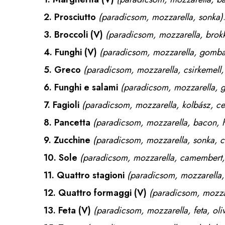
2.
Prosciutto
(paradicsom, mozzarella, sonka)
3.
Broccoli
(V)
(paradicsom, mozzarella, brokk
4.
Funghi
(V)
(paradicsom, mozzarella, gomba
5.
Greco
(paradicsom, mozzarella, csirkemell, 
6.
Funghi e salami
(paradicsom, mozzarella, 
7.
Fagioli
(paradicsom, mozzarella, kolbász, c
8.
Pancetta
(paradicsom, mozzarella, bacon, 
9.
Zucchine
(paradicsom, mozzarella, sonka, cu
10.
Sole
(paradicsom, mozzarella, camembert, t
11.
Quattro stagioni
(paradicsom, mozzarella,
12.
Quattro formaggi
(V)
(paradicsom, mozza
13.
Feta
(V)
(paradicsom, mozzarella, feta, ol