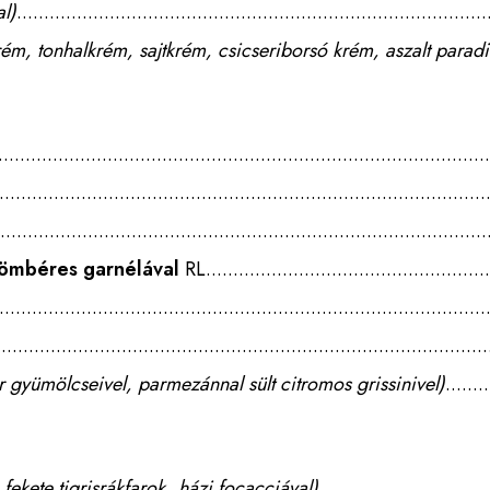
l)
rém,
tonhalkrém,
sajtkrém,
csicseriborsó
krém,
aszalt
parad
yömbéres garnélával
RL
 gyümölcseivel, parmezánnal sült citromos grissinivel)
 fekete tigrisrákfarok, házi focacciával)