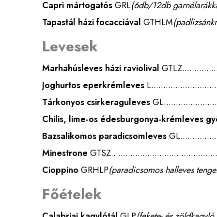
Capri mártogatós
GRL
(6db/12db garnélarákka
Tapastál házi focacciával
GTHLM
(padlizsánk
Levesek
Marhahúsleves házi raviolival
GTLZ
Joghurtos eperkrémleves
L
Tárkonyos csirkeraguleves
GL
Chilis, lime-os édesburgonya-krémleves g
Bazsalikomos paradicsomleves
GL
Minestrone
GTSZ
Cioppino
GRHLP
(paradicsomos halleves tenger
Főételek
Calabriai kagylótál
GLP
(fekete- és zöldkagyló,