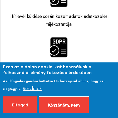
Hírlevél küldése során kezelt adatok adatkezelési
tájékoztatója
Ezen az oldalon cookie-kat használunk a
felhasználói élmény fokozása érdekében
Az Elfogadás gombra kattintva Ön hozzájárul ahhoz, hogy ezt
Részletek
megtegyük.
Elfogad
Köszönöm, nem